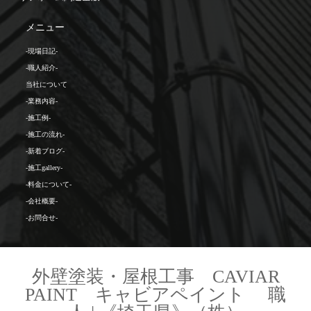
メニュー
-現場日記-
-職人紹介-
当社について
-業務内容-
-施工例-
-施工の流れ-
-新着ブログ-
-施工gallery-
-料金について-
-会社概要-
-お問合せ-
外壁塗装・屋根工事 CAVIAR
PAINT キャビアペイント 職