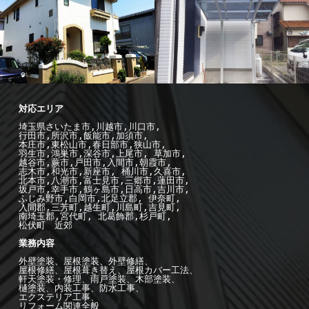
-施工例--
外
壁塗装
屋根工事
-施工例--
外
構エクステリア工事
埼玉県さいたま市,川越市,川口市,

行田市,所沢市,飯能市,加須市, 

本庄市,東松山市,春日部市,狭山市,

羽生市,鴻巣市,深谷市,上尾市, 草加市,

越谷市,蕨市,戸田市,入間市,朝霞市,

志木市,和光市,新座市, 桶川市,久喜市,

北本市,八潮市,富士見市,三郷市,蓮田市,

坂戸市,幸手市,鶴ヶ島市,日高市,吉川市,

ふじみ野市,白岡市,北足立郡, 伊奈町,

入間郡,三芳町,越生町,川島町,吉見町,

南埼玉郡,宮代町, 北葛飾郡,杉戸町,

松伏町　近郊

業務内容

外壁塗装、屋根塗装、外壁修繕、

屋根修繕、屋根葺き替え、屋根カバー工法、

軒天塗装・修理、雨戸塗装、木部塗装、

樋塗装、内装工事、防水工事、

エクステリア工事、

リフォーム関連全般