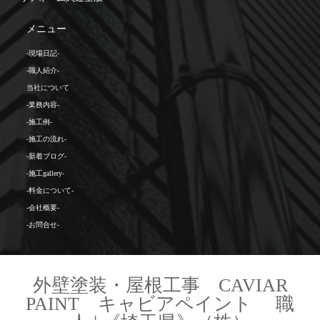
メニュー
-現場日記-
-職人紹介-
当社について
-業務内容-
-施工例-
-施工の流れ-
-新着ブログ-
-施工gallery-
-料金について-
-会社概要-
-お問合せ-
外壁塗装・屋根工事 CAVIAR
PAINT キャビアペイント 職