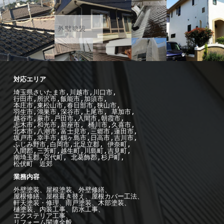
-施工例--
内
装リフォーム工事
外壁塗
-施工例--
外
装
外構エクステリア工事
壁塗装
屋根工事
埼玉県さいたま市,川越市,川口市,

行田市,所沢市,飯能市,加須市, 

本庄市,東松山市,春日部市,狭山市,

羽生市,鴻巣市,深谷市,上尾市, 草加市,

越谷市,蕨市,戸田市,入間市,朝霞市,

志木市,和光市,新座市, 桶川市,久喜市,

北本市,八潮市,富士見市,三郷市,蓮田市,

坂戸市,幸手市,鶴ヶ島市,日高市,吉川市,

ふじみ野市,白岡市,北足立郡, 伊奈町,

入間郡,三芳町,越生町,川島町,吉見町,

南埼玉郡,宮代町, 北葛飾郡,杉戸町,

松伏町　近郊

業務内容

外壁塗装、屋根塗装、外壁修繕、

屋根修繕、屋根葺き替え、屋根カバー工法、

軒天塗装・修理、雨戸塗装、木部塗装、

樋塗装、内装工事、防水工事、

エクステリア工事、

リフォーム関連全般