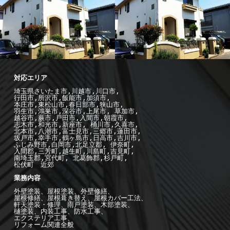
-施工例--
外
-施工例--
外
壁塗装
壁塗装
埼玉県さいたま市,川越市,川口市,

行田市,所沢市,飯能市,加須市, 

本庄市,東松山市,春日部市,狭山市,

羽生市,鴻巣市,深谷市,上尾市, 草加市,

越谷市,蕨市,戸田市,入間市,朝霞市,

志木市,和光市,新座市, 桶川市,久喜市,

北本市,八潮市,富士見市,三郷市,蓮田市,

坂戸市,幸手市,鶴ヶ島市,日高市,吉川市,

ふじみ野市,白岡市,北足立郡, 伊奈町,

入間郡,三芳町,越生町,川島町,吉見町,

南埼玉郡,宮代町, 北葛飾郡,杉戸町,

松伏町　近郊

業務内容

外壁塗装、屋根塗装、外壁修繕、

屋根修繕、屋根葺き替え、屋根カバー工法、

軒天塗装・修理、雨戸塗装、木部塗装、

樋塗装、内装工事、防水工事、

エクステリア工事、

リフォーム関連全般