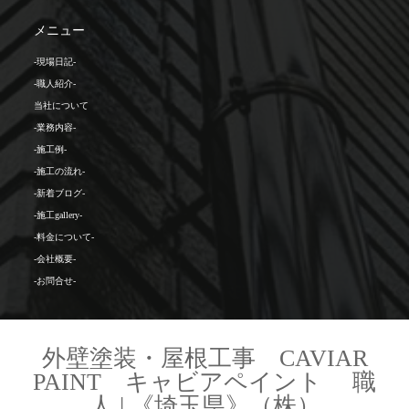
メニュー
-現場日記-
-職人紹介-
当社について
-業務内容-
-施工例-
-施工の流れ-
-新着ブログ-
-施工gallery-
-料金について-
-会社概要-
-お問合せ-
外壁塗装・屋根工事 CAVIAR
PAINT キャビアペイント 職
人 | 《埼玉県》（株）