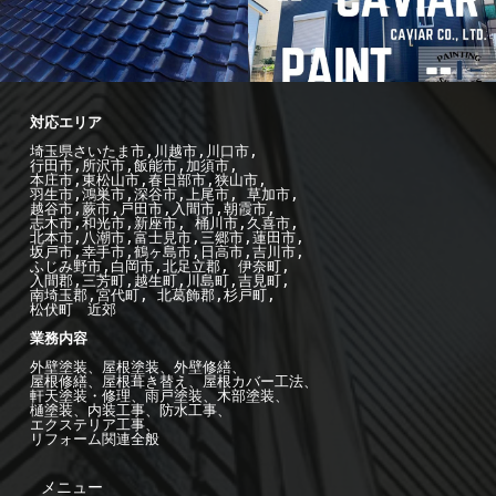
-施工例--
外
壁塗装
装リフォ
-施工例--
屋
装
外構エ
屋根工事
埼玉県さいたま市,川越市,川口市,

行田市,所沢市,飯能市,加須市, 

本庄市,東松山市,春日部市,狭山市,

羽生市,鴻巣市,深谷市,上尾市, 草加市,

越谷市,蕨市,戸田市,入間市,朝霞市,

志木市,和光市,新座市, 桶川市,久喜市,

北本市,八潮市,富士見市,三郷市,蓮田市,

坂戸市,幸手市,鶴ヶ島市,日高市,吉川市,

ふじみ野市,白岡市,北足立郡, 伊奈町,

入間郡,三芳町,越生町,川島町,吉見町,

南埼玉郡,宮代町, 北葛飾郡,杉戸町,

松伏町　近郊

業務内容

外壁塗装、屋根塗装、外壁修繕、

屋根修繕、屋根葺き替え、屋根カバー工法、

軒天塗装・修理、雨戸塗装、木部塗装、

樋塗装、内装工事、防水工事、

エクステリア工事、

リフォーム関連全般
メニュー