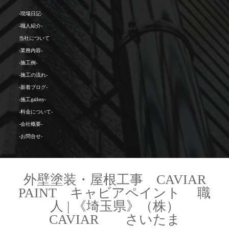
-現場日記-
-職人紹介-
当社について
-業務内容-
-施工例-
-施工の流れ-
-新着ブログ-
-施工gallery-
-料金について-
-会社概要-
-お問合せ-
外壁塗装・屋根工事 CAVIAR
PAINT キャビアペイント 職
人 | 《埼玉県》（株）
CAVIAR さいたま