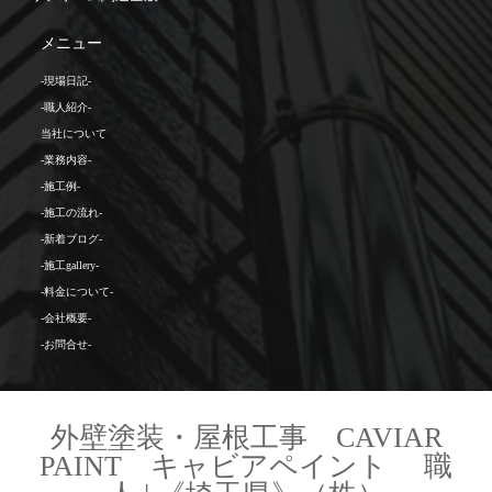
メニュー
-現場日記-
-職人紹介-
当社について
-業務内容-
-施工例-
-施工の流れ-
-新着ブログ-
-施工gallery-
-料金について-
-会社概要-
-お問合せ-
外壁塗装・屋根工事 CAVIAR
PAINT キャビアペイント 職