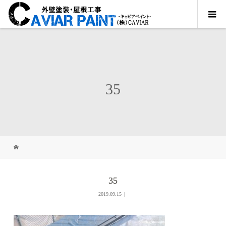
35
35
2019.09.15