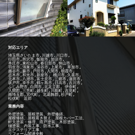
-施工例--
外
-施工例--
外
壁塗装
壁塗装
埼玉県さいたま市,川越市,川口市,

行田市,所沢市,飯能市,加須市, 

本庄市,東松山市,春日部市,狭山市,

羽生市,鴻巣市,深谷市,上尾市, 草加市,

越谷市,蕨市,戸田市,入間市,朝霞市,

志木市,和光市,新座市, 桶川市,久喜市,

北本市,八潮市,富士見市,三郷市,蓮田市,

坂戸市,幸手市,鶴ヶ島市,日高市,吉川市,

ふじみ野市,白岡市,北足立郡, 伊奈町,

入間郡,三芳町,越生町,川島町,吉見町,

南埼玉郡,宮代町, 北葛飾郡,杉戸町,

松伏町　近郊

業務内容

外壁塗装、屋根塗装、外壁修繕、

屋根修繕、屋根葺き替え、屋根カバー工法、

軒天塗装・修理、雨戸塗装、木部塗装、

樋塗装、内装工事、防水工事、

エクステリア工事、

リフォーム関連全般