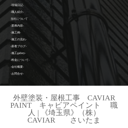
-現場日記-
-職人紹介-
当社について
-業務内容-
-施工例-
-施工の流れ-
-新着ブログ-
-施工gallery-
-料金について-
-会社概要-
-お問合せ-
外壁塗装・屋根工事 CAVIAR
PAINT キャビアペイント 職
人 | 《埼玉県》（株）
CAVIAR さいたま