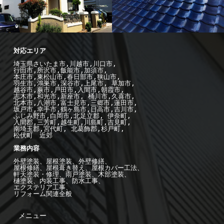
装リフ
-施工例--
外
-施工例--
屋
装
外構
根工事
屋根工
埼玉県さいたま市,川越市,川口市,

行田市,所沢市,飯能市,加須市, 

本庄市,東松山市,春日部市,狭山市,

羽生市,鴻巣市,深谷市,上尾市, 草加市,

越谷市,蕨市,戸田市,入間市,朝霞市,

志木市,和光市,新座市, 桶川市,久喜市,

北本市,八潮市,富士見市,三郷市,蓮田市,

坂戸市,幸手市,鶴ヶ島市,日高市,吉川市,

ふじみ野市,白岡市,北足立郡, 伊奈町,

入間郡,三芳町,越生町,川島町,吉見町,

南埼玉郡,宮代町, 北葛飾郡,杉戸町,

松伏町　近郊

業務内容

外壁塗装、屋根塗装、外壁修繕、

屋根修繕、屋根葺き替え、屋根カバー工法、

軒天塗装・修理、雨戸塗装、木部塗装、

樋塗装、内装工事、防水工事、

エクステリア工事、

リフォーム関連全般
メニュー