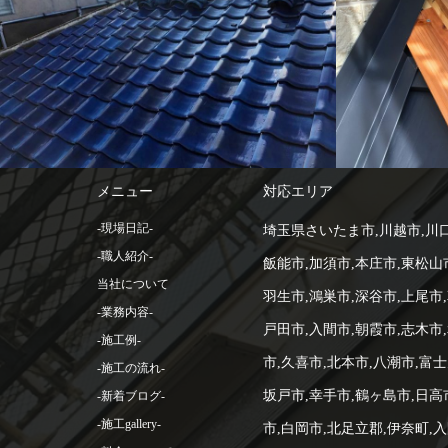
-施工例--
屋根工事
メニュー
対応エリア
-現場日記-
埼玉県さいたま市,川越市,川口
-職人紹介-
飯能市,加須市,本庄市,東松山
当社について
羽生市,鴻巣市,深谷市,上尾市,
-業務内容-
戸田市,入間市,朝霞市,志木市
-施工例-
市,久喜市,北本市,八潮市,富士
-施工の流れ-
坂戸市,幸手市,鶴ヶ島市,日高
-新着ブログ-
-施工gallery-
市,白岡市,北足立郡,伊奈町,入