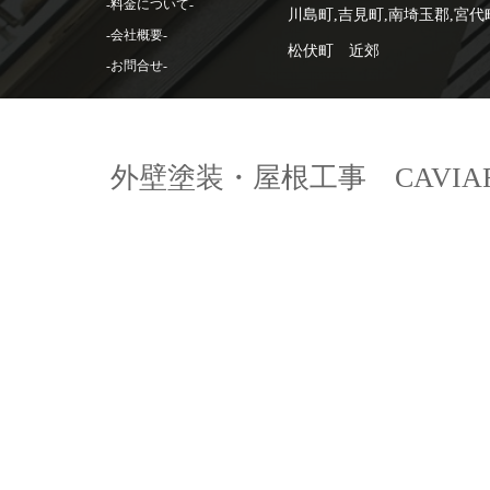
-料金について-
川島町,吉見町,南埼玉郡,宮代
-会社概要-
松伏町 近郊
-お問合せ-
外壁塗装・屋根工事 CAVIA