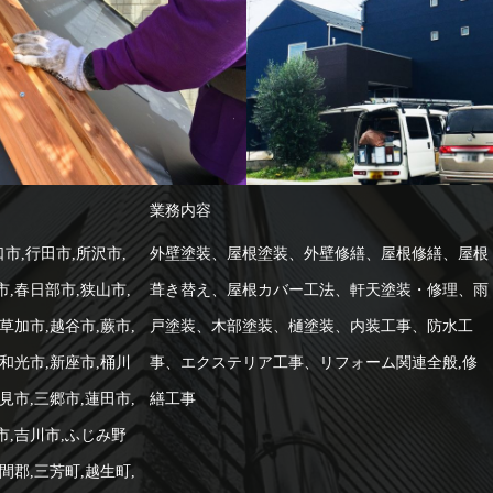
-施工例--
内装
-施工例--
外壁塗装
工事
外壁塗装
外構エクステ
屋根工事
業務内容
市,行田市,所沢市,
外壁塗装、屋根塗装、外壁修繕、屋根修繕、屋根
市,春日部市,狭山市,
葺き替え、屋根カバー工法、軒天塗装・修理、雨
草加市,越谷市,蕨市,
戸塗装、木部塗装、樋塗装、内装工事、防水工
,和光市,新座市,桶川
事、エクステリア工事、リフォーム関連全般,修
見市,三郷市,蓮田市,
繕工事
市,吉川市,ふじみ野
間郡,三芳町,越生町,