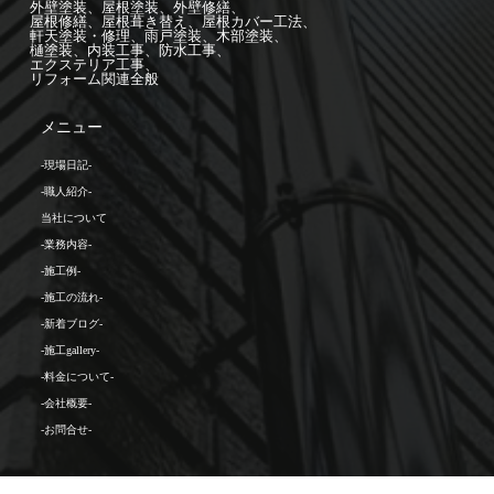
外壁塗装、屋根塗装、外壁修繕、

屋根修繕、屋根葺き替え、屋根カバー工法、

軒天塗装・修理、雨戸塗装、木部塗装、

樋塗装、内装工事、防水工事、

エクステリア工事、

リフォーム関連全般
メニュー
-現場日記-
-職人紹介-
当社について
-業務内容-
-施工例-
-施工の流れ-
-新着ブログ-
-施工gallery-
-料金について-
-会社概要-
-お問合せ-