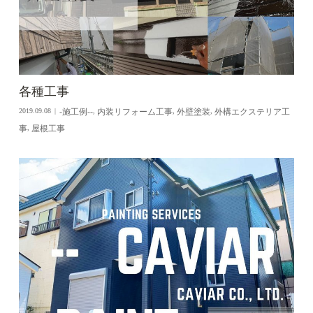
各種工事
-施工例--
内装リフォーム工事
外壁塗装
外構エクステリア工
2019.09.08
,
,
,
事
屋根工事
,