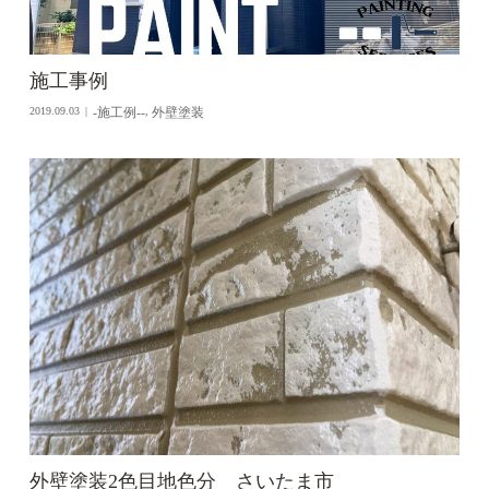
施工事例
-施工例--
外壁塗装
2019.09.03
,
外壁塗装2色目地色分 さいたま市