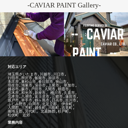
-CAVIAR PAINT Gallery-
屋
-施工例--
外
-施工例--
壁塗装
根工事
埼玉県さいたま市,川越市,川口市,

行田市,所沢市,飯能市,加須市, 

本庄市,東松山市,春日部市,狭山市,

羽生市,鴻巣市,深谷市,上尾市, 草加市,

越谷市,蕨市,戸田市,入間市,朝霞市,

志木市,和光市,新座市, 桶川市,久喜市,

北本市,八潮市,富士見市,三郷市,蓮田市,

坂戸市,幸手市,鶴ヶ島市,日高市,吉川市,

ふじみ野市,白岡市,北足立郡, 伊奈町,

入間郡,三芳町,越生町,川島町,吉見町,

南埼玉郡,宮代町, 北葛飾郡,杉戸町,

松伏町　近郊

業務内容
