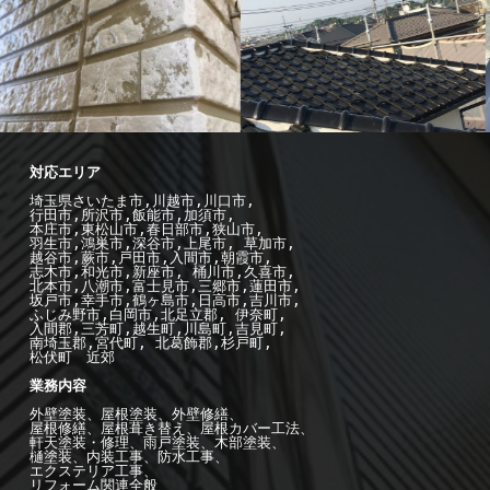
-施工例--
屋
根工事
-施工例--
屋
根工事
埼玉県さいたま市,川越市,川口市,

行田市,所沢市,飯能市,加須市, 

本庄市,東松山市,春日部市,狭山市,

羽生市,鴻巣市,深谷市,上尾市, 草加市,

越谷市,蕨市,戸田市,入間市,朝霞市,

志木市,和光市,新座市, 桶川市,久喜市,

北本市,八潮市,富士見市,三郷市,蓮田市,

坂戸市,幸手市,鶴ヶ島市,日高市,吉川市,

ふじみ野市,白岡市,北足立郡, 伊奈町,

入間郡,三芳町,越生町,川島町,吉見町,

南埼玉郡,宮代町, 北葛飾郡,杉戸町,

松伏町　近郊

業務内容

外壁塗装、屋根塗装、外壁修繕、

屋根修繕、屋根葺き替え、屋根カバー工法、

軒天塗装・修理、雨戸塗装、木部塗装、

樋塗装、内装工事、防水工事、

エクステリア工事、

リフォーム関連全般