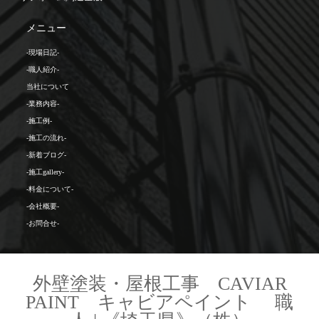
メニュー
-現場日記-
-職人紹介-
当社について
-業務内容-
-施工例-
-施工の流れ-
-新着ブログ-
-施工gallery-
-料金について-
-会社概要-
-お問合せ-
外壁塗装・屋根工事 CAVIAR
PAINT キャビアペイント 職