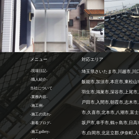
-施工例--
屋根工事
メニュー
対応エリア
-現場日記-
埼玉県さいたま市,川越市,川口
-職人紹介-
飯能市,加須市,本庄市,東松山
当社について
羽生市,鴻巣市,深谷市,上尾市,
-業務内容-
戸田市,入間市,朝霞市,志木市
-施工例-
市,久喜市,北本市,八潮市,富士
-施工の流れ-
坂戸市,幸手市,鶴ヶ島市,日高
-新着ブログ-
-施工gallery-
市,白岡市,北足立郡,伊奈町,入