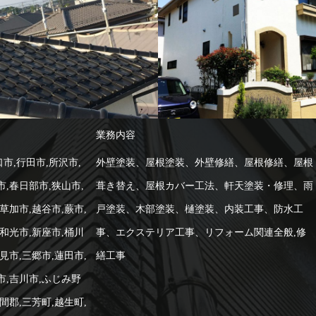
-施工例--
外壁塗装
-施工例--
屋根
業務内容
市,行田市,所沢市,
外壁塗装、屋根塗装、外壁修繕、屋根修繕、屋根
市,春日部市,狭山市,
葺き替え、屋根カバー工法、軒天塗装・修理、雨
草加市,越谷市,蕨市,
戸塗装、木部塗装、樋塗装、内装工事、防水工
,和光市,新座市,桶川
事、エクステリア工事、リフォーム関連全般,修
見市,三郷市,蓮田市,
繕工事
市,吉川市,ふじみ野
間郡,三芳町,越生町,