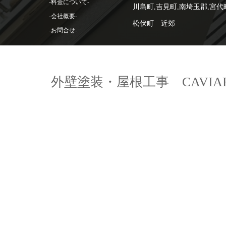
-料金について-
川島町,吉見町,南埼玉郡,宮代
-会社概要-
松伏町 近郊
-お問合せ-
外壁塗装・屋根工事 CAVIA