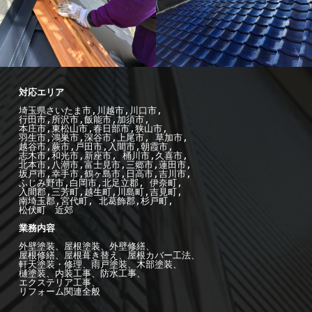
-施工例--
外
壁塗装
-施工例--
屋
根工事
埼玉県さいたま市,川越市,川口市,

行田市,所沢市,飯能市,加須市, 

本庄市,東松山市,春日部市,狭山市,

羽生市,鴻巣市,深谷市,上尾市, 草加市,

越谷市,蕨市,戸田市,入間市,朝霞市,

志木市,和光市,新座市, 桶川市,久喜市,

北本市,八潮市,富士見市,三郷市,蓮田市,

坂戸市,幸手市,鶴ヶ島市,日高市,吉川市,

ふじみ野市,白岡市,北足立郡, 伊奈町,

入間郡,三芳町,越生町,川島町,吉見町,

南埼玉郡,宮代町, 北葛飾郡,杉戸町,

松伏町　近郊

業務内容

外壁塗装、屋根塗装、外壁修繕、

屋根修繕、屋根葺き替え、屋根カバー工法、

軒天塗装・修理、雨戸塗装、木部塗装、

樋塗装、内装工事、防水工事、

エクステリア工事、

リフォーム関連全般