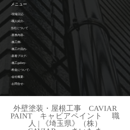
メニュー
-現場日記-
-職人紹介-
当社について
-業務内容-
-施工例-
-施工の流れ-
-新着ブログ-
-施工gallery-
-料金について-
-会社概要-
-お問合せ-
外壁塗装・屋根工事 CAVIAR
PAINT キャビアペイント 職
人 | 《埼玉県》（株）