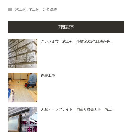
-施工例-
,
施工例 外壁塗装
関連記事
さいたま市 施工例 外壁塗装2色目地色分...
内装工事
天窓・トップライト 雨漏り撤去工事 埼玉...