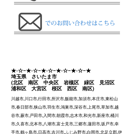
★-☆–★-☆–★-☆–★-☆–★-☆–★
埼玉県 さいたま市
(北区 南区 中央区 岩槻区 緑区 見沼区
浦和区 大宮区 桜区 西区 南区)
川越市,川口市,行田市,所沢市,飯能市,加須市,本庄市,東松山
市,春日部市,狭山市,羽生市,鴻巣市,深谷市,上尾市,草加市,越
谷市,蕨市,戸田市,入間市,朝霞市,志木市,和光市,新座市,桶川
市,久喜市,北本市,八潮市,富士見市,三郷市,蓮田市,坂戸市,幸
手市,鶴ヶ島市,日高市,吉川市,ふじみ野市,白岡市,北足立郡,伊