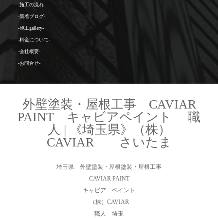
-施工の流れ-
-新着ブログ-
-施工gallery-
-料金について-
-会社概要-
-お問合せ-
外壁塗装・屋根工事 CAVIAR
PAINT キャビアペイント 職
人 | 《埼玉県》（株）
CAVIAR さいたま
埼玉県 外壁塗装・屋根塗装・屋根工事
CAVIAR PAINT
キャビア ペイント
（株）CAVIAR
職人 埼玉