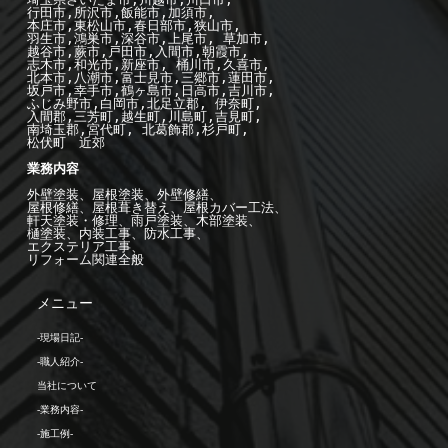
行田市,所沢市,飯能市,加須市, 

本庄市,東松山市,春日部市,狭山市,

羽生市,鴻巣市,深谷市,上尾市, 草加市,

越谷市,蕨市,戸田市,入間市,朝霞市,

志木市,和光市,新座市, 桶川市,久喜市,

北本市,八潮市,富士見市,三郷市,蓮田市,

坂戸市,幸手市,鶴ヶ島市,日高市,吉川市,

ふじみ野市,白岡市,北足立郡, 伊奈町,

入間郡,三芳町,越生町,川島町,吉見町,

南埼玉郡,宮代町, 北葛飾郡,杉戸町,

松伏町　近郊

業務内容

外壁塗装、屋根塗装、外壁修繕、

屋根修繕、屋根葺き替え、屋根カバー工法、

軒天塗装・修理、雨戸塗装、木部塗装、

樋塗装、内装工事、防水工事、

エクステリア工事、

リフォーム関連全般
メニュー
-現場日記-
-職人紹介-
当社について
-業務内容-
-施工例-