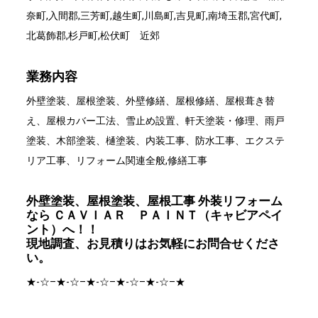
奈町,入間郡,三芳町,越生町,川島町,吉見町,南埼玉郡,宮代町,
北葛飾郡,杉戸町,松伏町 近郊
業務内容
外壁塗装、屋根塗装、外壁修繕、屋根修繕、屋根葺き替
え、屋根カバー工法、雪止め設置、軒天塗装・修理、雨戸
塗装、木部塗装、樋塗装、内装工事、防水工事、エクステ
リア工事、リフォーム関連全般,修繕工事
外壁塗装、屋根塗装、屋根工事 外装リフォーム
なら ＣＡＶＩＡＲ ＰＡＩＮＴ（キャビアペイ
ント）へ！！
現地調査、お見積りはお気軽にお問合せくださ
い。
★-☆–★-☆–★-☆–★-☆–★-☆–★