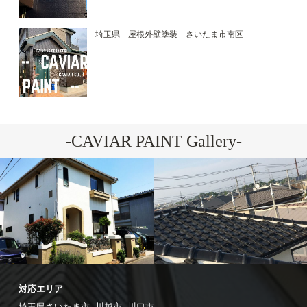
埼玉県 屋根外壁塗装 さいたま市南区
-CAVIAR PAINT Gallery-
-施工例--
屋
根工事
-施工例--
屋
根工事
埼玉県さいたま市,川越市,川口市,
